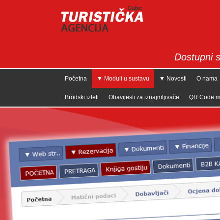
Dostupni s
Početna
▼ Moduli u sustavu
▼ Novosti
O nama
Brodski izleti
Obavijesti za iznajmljivače
QR Code m