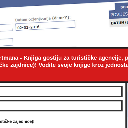
mana - Knjiga gostiju za turističke agencije, 
ičke zajdnice)! Vodite svoje knjige kroz jedno
tičke zajednice)!