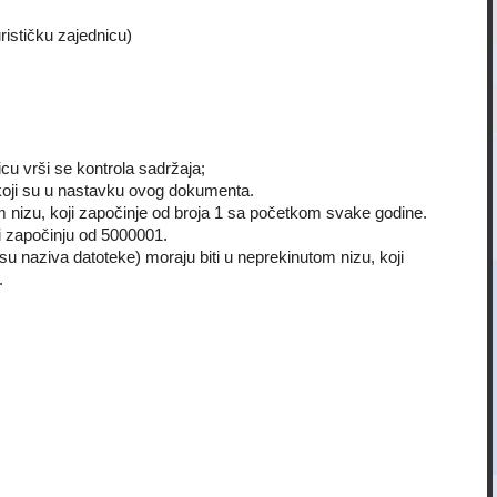
urističku zajednicu)
icu vrši se kontrola sadržaja;
 koji su u nastavku ovog dokumenta.
om nizu, koji započinje od broja 1 sa početkom svake godine.
 započinju od 5000001.
su naziva datoteke) moraju biti u neprekinutom nizu, koji
.