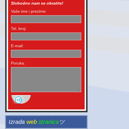
Slobodno nam se obratite!
Vaše ime i prezime:
Tel. broj:
E-mail:
Poruka:
Izrada
web
stranica
ツ