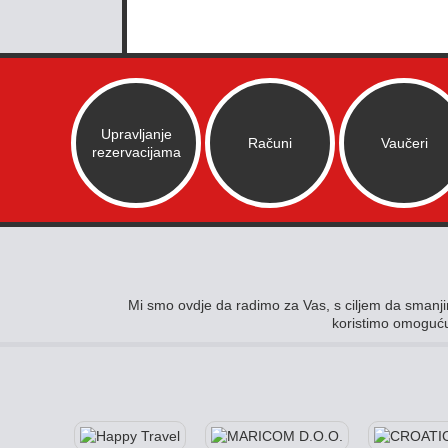
Upravljanje
Računi
Vaučeri
rezervacijama
Mi smo ovdje da radimo za Vas, s ciljem da smanjim
koristimo omoguću