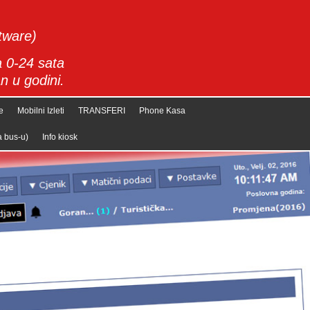
ftware)
 0-24 sata
n u godini.
e
Mobilni Izleti
TRANSFERI
Phone Kasa
a bus-u)
Info kiosk