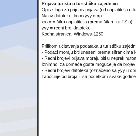
Prijava turista u turističku zajednicu
Opis sloga za prijepis prijava (od naplatitelja u t
Naziv datoteke: txxxxyyy.dmp
xxxx = šifra naplatitelja (prema šifarniku TZ-a)
yyy = redni broj datoteke
Kodna stranica: Windows-1250
Prilikom učitavanja podataka u turističku zajedn
- Podaci moraju biti uneseni prema šifranicima
- Redni brojevi prijava moraju biti u neprekinut
Iznimno, za domaće goste moguće je da brojevi
- Redni brojevi datoteka (označeno sa yyy u opi
započinje od broja 1 sa početkom svake godine