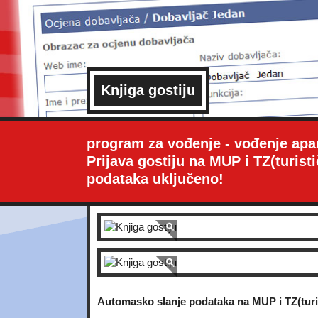
Knjiga gostiju
program za vođenje - vođenje apart
Prijava gostiju na MUP i TZ(turist
podataka uključeno!
Automasko slanje podataka na MUP i TZ(turis