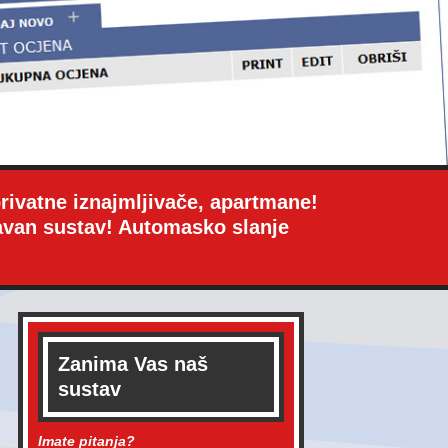
privatne iznajmljivače, apartmane!
stavan sustav! Automasko slanje
Zanima Vas naš
sustav
Imate pitanja?