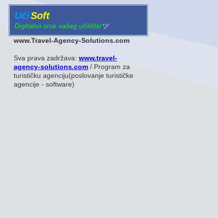
Uči
Soft
Digitalno srce vašeg učilišta!
ツ
www.Travel-Agency-Solutions.com
Sva prava zadržava:
www.travel-
agency-solutions.com
/ Program za
turističku agenciju(poslovanje turističke
agencije - software)