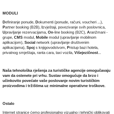
MODULI
D
efiniranje ponude,
D
okumenti (ponude, računi, voucheri ...),
P
artner booking (B2B),
I
zvještaji, povezivanje svih poslovnica,
U
pravljanje rezervacijama,
On
-line booking (B2C),
A
ranžmani -
grupe,
CMS
modul,
Mobile
modul (upravljanje mobilnom
aplikacijom),
Social
network (upravljanje društvenim
aplikacijama),
Spoj
s knjigovodstvom,
P
ristup bazi hotela,
privatnog smještaja, ranta cara, taxi vozila,
Višejezičnost
...
Naša tehnološka rješenja za turističke agencije omogučavaju
vam da ostenete pri vrhu. Sustav omogućuje da brzo i
učinkovito povećate vaše poslovanje novim turističkim
proizvodima i tržištima uz minimalne operativne troškove.
Ostalo
Internet stranice ćemo profesionalno vizualno i tehnički oblikovati