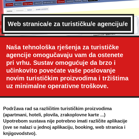
Web stranica/e za turističku/e agenciju/e
Naša tehnološka rješenja za turističke
agencije omogučavaju vam da ostenete
pri vrhu. Sustav omogućuje da brzo i
učinkovito povećate vaše poslovanje
novim turističkim proizvodima i tržištima
uz minimalne operativne troškove.
Podržava rad sa različitim turističkim proizvodima
(apartmani, hoteli, plovila, zrakoplovne karte ...)
Upotrebom sustava nije potrebno imati različite aplikacije
(sve se nalazi u jednoj aplikaciju, booking, web stranica i
knjigovodstvo).