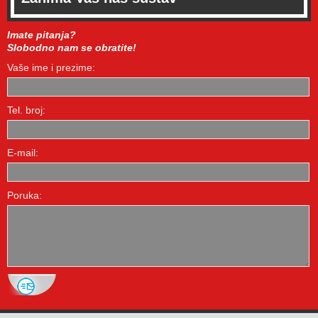
Imate pitanja?
Slobodno nam se obratite!
Vaše ime i prezime:
Tel. broj:
E-mail:
Poruka: