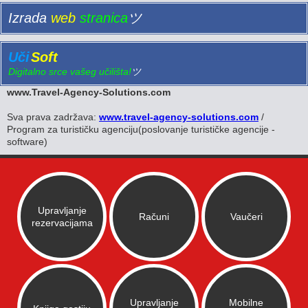
Izrada
web
stranica
ツ
Uči
Soft
Digitalno srce vašeg učilišta!
ツ
www.Travel-Agency-Solutions.com
Sva prava zadržava:
www.travel-agency-solutions.com
/
Program za turističku agenciju(poslovanje turističke agencije -
software)
Upravljanje
Računi
Vaučeri
rezervacijama
Upravljanje
Mobilne