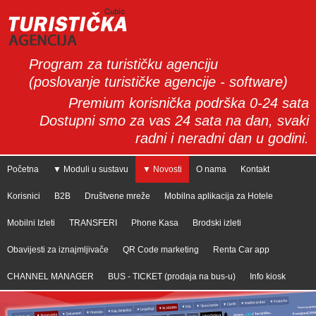
Program za turističku agenciju
(poslovanje turističke agencije - software)
Premium korisnička podrška 0-24 sata
Dostupni smo za vas 24 sata na dan, svaki
radni i neradni dan u godini.
Početna
▼ Moduli u sustavu
▼ Novosti
O nama
Kontakt
Korisnici
B2B
Društvene mreže
Mobilna aplikacija za Hotele
Mobilni Izleti
TRANSFERI
Phone Kasa
Brodski izleti
Obavijesti za iznajmljivače
QR Code marketing
Renta Car app
CHANNEL MANAGER
BUS - TICKET (prodaja na bus-u)
Info kiosk