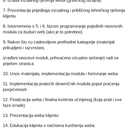
6. Izrada vizualnog rješenja weba (grafičkog dizajna)
7. Prezentacija prijedloga vizualnog i približnog tehničkog rješenja
klijentu
8. Istovremeno s 5. i 6. fazom programiranje pojedinih neovisnih
modula za budući web (ako je to potrebno)
9. Nakon što su zadovoljene prethodne kategorije (materijali
prikupljeni i razvrstani,
izrađeni neovisni moduli, prihvaćeno vizualno rješenje) radi se
prijelom stranica
10. Unos materijala, implementacija modula i formiranje weba
11. Implementacija pratećih dinamičnih modula poput praćenja
posjećenosti
12. Finalizacija weba i finalna kontrola učinjenog (koja prati i sve
faze izrade)
13. Prezentacija weba klijentu
14. Edukacija klijenta o načinima korištenja weba